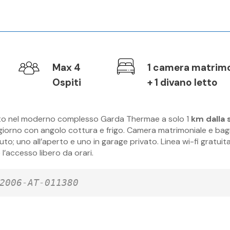
Max 4
1 camera matrimo
Ospiti
+ 1 divano letto
ato nel moderno complesso Garda Thermae a solo 1
km dalla 
ggiorno con angolo cottura e frigo. Camera matrimoniale e ba
to; uno all’aperto e uno in garage privato. Linea wi-fi gratuita
’accesso libero da orari.
2006-AT-011380