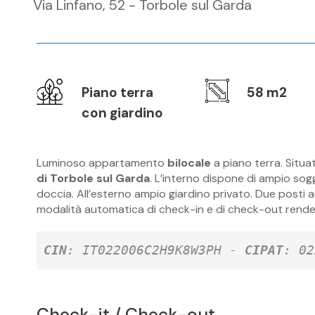
Via Linfano, 52 - Torbole sul Garda
Piano terra
58 m2
con giardino
Luminoso appartamento
bilocale
a piano terra. Situ
di Torbole sul Garda
. L’interno dispone di ampio so
doccia. All’esterno ampio giardino privato. Due posti au
modalità automatica di check-in e di check-out rende l
CIN
: IT022006C2H9K8W3PH - 
CIPAT
: 02
Check-it / Check-out