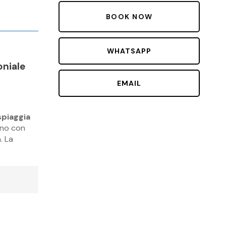
WHATSAPP
niale
EMAIL
spiaggia
gno con
. La