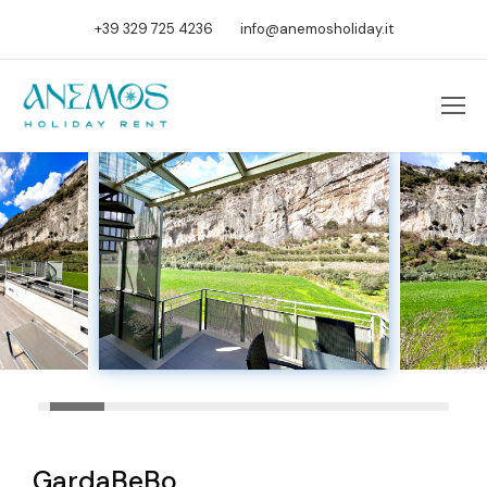
+39 329 725 4236
info@anemosholiday.it
GardaBeBo