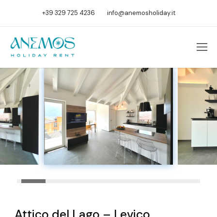
+39 329 725 4236
info@anemosholiday.it
Attico del Lago – Levico